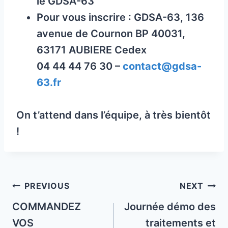
le GDSA-63
Pour vous inscrire : GDSA-63, 136
avenue de Cournon BP 40031,
63171 AUBIERE Cedex
04 44 44 76 30 –
contact@gdsa-
63.fr
On t’attend dans l’équipe, à très bientôt
!
Post
PREVIOUS
NEXT
navigation
COMMANDEZ
Journée démo des
VOS
traitements et