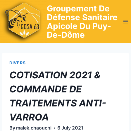
Skip
Groupement De
to
Défense Sanitaire
content
Apicole Du Puy-
De-Dôme
DIVERS
COTISATION 2021 &
COMMANDE DE
TRAITEMENTS ANTI-
VARROA
By
malek.chaouchi
6 July 2021