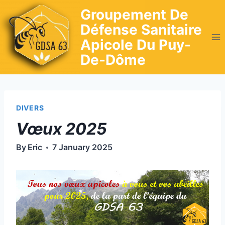
Skip
Groupement De
to
Défense Sanitaire
content
Apicole Du Puy-
De-Dôme
DIVERS
Vœux 2025
By
Eric
7 January 2025