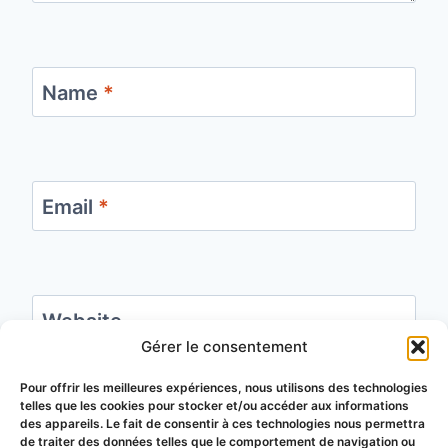
Name
*
Email
*
Website
Gérer le consentement
Save my name, email, and website in this
Pour offrir les meilleures expériences, nous utilisons des technologies
telles que les cookies pour stocker et/ou accéder aux informations
browser for the next time I comment.
des appareils. Le fait de consentir à ces technologies nous permettra
de traiter des données telles que le comportement de navigation ou