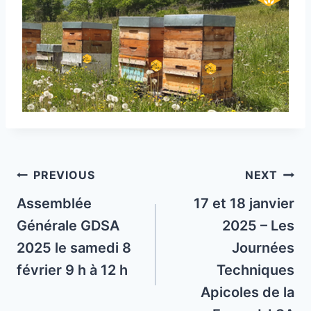
Post
PREVIOUS
NEXT
navigation
Assemblée
17 et 18 janvier
Générale GDSA
2025 – Les
2025 le samedi 8
Journées
février 9 h à 12 h
Techniques
Apicoles de la