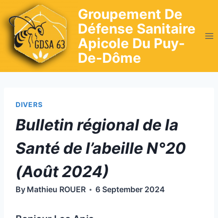
Skip
Groupement De
to
Défense Sanitaire
content
Apicole Du Puy-
De-Dôme
DIVERS
Bulletin régional de la
Santé de l’abeille N°20
(Août 2024)
By
Mathieu ROUER
6 September 2024