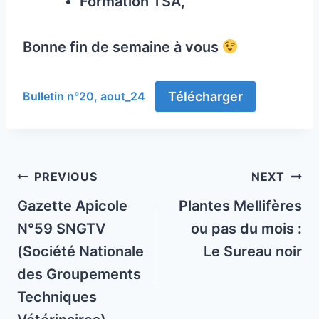
Formation TSA,
Bonne fin de semaine à vous
Télécharger
Bulletin n°20, aout_24
Post
PREVIOUS
NEXT
navigation
Gazette Apicole
Plantes Mellifères
N°59 SNGTV
ou pas du mois :
(Société Nationale
Le Sureau noir
des Groupements
Techniques