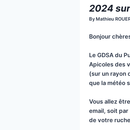
2024 sur
By
Mathieu ROUE
Bonjour chères
Le GDSA du Pu
Apicoles des v
(sur un rayon 
que la météo so
Vous allez êt
email, soit pa
de votre ruch