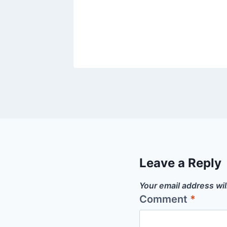
teur
June 2021
Leave a Reply
Your email address wil
Comment
*