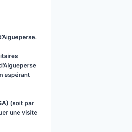
d’Aigueperse.
taires
 d’Aigueperse
n espérant
SA)
(soit par
uer une visite