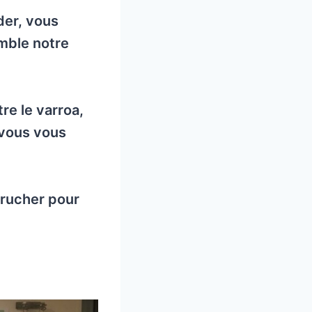
der, vous
mble notre
re le varroa,
 vous vous
 rucher pour