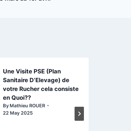
Une Visite PSE (Plan
Format
Sanitaire D’Elevage) de
du 03 
By
Mathi
votre Rucher cela consiste
4 Novem
en Quoi??
By
Mathieu ROUER
22 May 2025