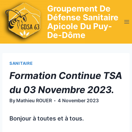
Skip
Groupement De
to
Défense Sanitaire
content
Apicole Du Puy-
De-Dôme
SANITAIRE
Formation Continue TSA
du 03 Novembre 2023.
By
Mathieu ROUER
4 November 2023
Bonjour à toutes et à tous.