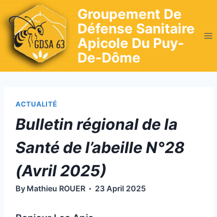
Skip
Groupement De
to
Défense Sanitaire
content
Apicole Du Puy-
De-Dôme
ACTUALITÉ
Bulletin régional de la
Santé de l’abeille N°28
(Avril 2025)
By
Mathieu ROUER
23 April 2025