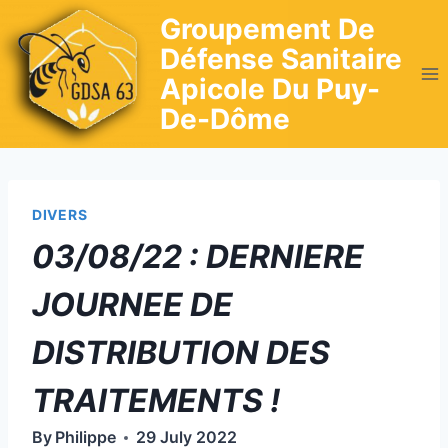
Skip
Groupement De
to
Défense Sanitaire
content
Apicole Du Puy-
De-Dôme
DIVERS
03/08/22 : DERNIERE
JOURNEE DE
DISTRIBUTION DES
TRAITEMENTS !
By
Philippe
29 July 2022