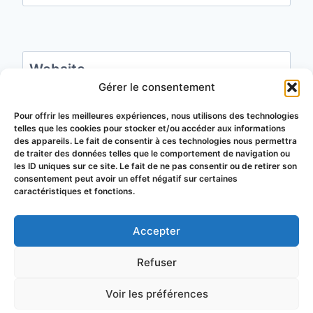
Website
Gérer le consentement
Save my name, email, and website in this
Pour offrir les meilleures expériences, nous utilisons des technologies
telles que les cookies pour stocker et/ou accéder aux informations
browser for the next time I comment.
des appareils. Le fait de consentir à ces technologies nous permettra
de traiter des données telles que le comportement de navigation ou
les ID uniques sur ce site. Le fait de ne pas consentir ou de retirer son
consentement peut avoir un effet négatif sur certaines
caractéristiques et fonctions.
Accepter
© 2026 Groupement de Défense
Refuser
Sanitaire Apicole du Puy-de-Dôme
Voir les préférences