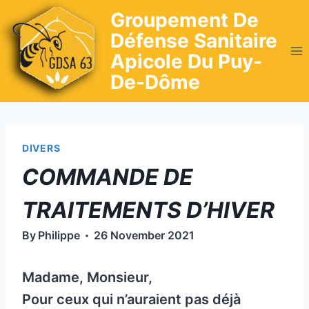
Skip
Groupement De
to
Défense Sanitaire
content
Apicole Du Puy-
De-Dôme
DIVERS
COMMANDE DE
TRAITEMENTS D’HIVER
By
Philippe
26 November 2021
Madame, Monsieur,
Pour ceux qui n’auraient pas déjà