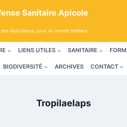
ense Sanitaire Apicole
 des Apiculteurs, pour un monde meilleur
RE
LIENS UTILES
SANITAIRE
FORM
BIODIVERSITÉ
ARCHIVES
CONTACT
Tropilaelaps