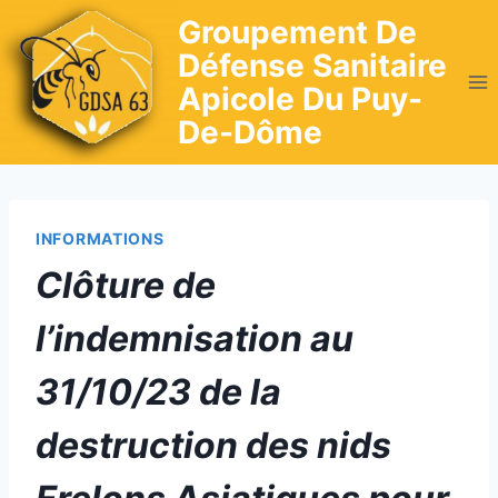
Skip
Groupement De
to
Défense Sanitaire
content
Apicole Du Puy-
De-Dôme
INFORMATIONS
Clôture de
l’indemnisation au
31/10/23 de la
destruction des nids