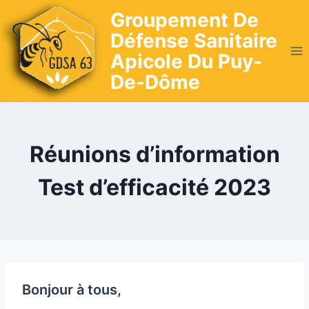
Skip
Groupement De
to
Défense Sanitaire
content
Apicole Du Puy-
De-Dôme
Réunions d’information
Test d’efficacité 2023
Bonjour à tous,