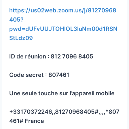
https://us02web.zoom.us/j/81270968
405?
pwd=dUFvUUJTOHlOL3luNm00d1RSN
StLdz09
ID de réunion : 812 7096 8405
Code secret : 807461
Une seule touche sur l’appareil mobile
+33170372246,,81270968405#,,,,*807
461# France