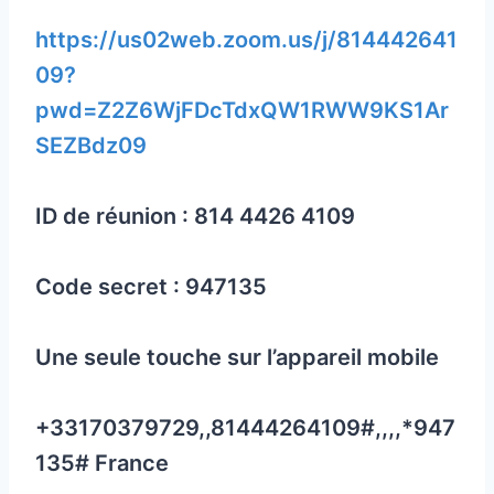
https://us02web.zoom.us/j/814442641
09?
pwd=Z2Z6WjFDcTdxQW1RWW9KS1Ar
SEZBdz09
ID de réunion : 814 4426 4109
Code secret : 947135
Une seule touche sur l’appareil mobile
+33170379729,,81444264109#,,,,*947
135# France