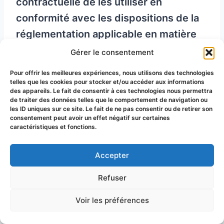
contractuelle de les utiliser en
conformité avec les dispositions de la
réglementation applicable en matière
protection des données à caractère
Gérer le consentement
personnel ;
Pour offrir les meilleures expériences, nous utilisons des technologies
telles que les cookies pour stocker et/ou accéder aux informations
des appareils. Le fait de consentir à ces technologies nous permettra
– si la loi l’exige, la Plateforme peut
de traiter des données telles que le comportement de navigation ou
les ID uniques sur ce site. Le fait de ne pas consentir ou de retirer son
effectuer la transmission de données
consentement peut avoir un effet négatif sur certaines
caractéristiques et fonctions.
pour donner suite aux réclamations
présentées contre la Plateforme et se
Accepter
conformer aux procédures
administratives et judiciaires.
Refuser
Voir les préférences
Article 12 – Offres commerciales