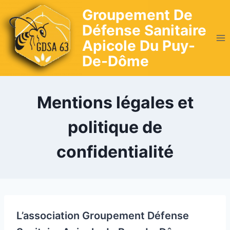
Skip
Groupement De
to
Défense Sanitaire
content
Apicole Du Puy-
De-Dôme
Mentions légales et
politique de
confidentialité
L’association Groupement Défense